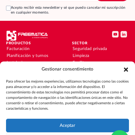
Acepto recibir esta newsletter y sé que puedo cancelar mi suscripción
en cualquier momento.
PRODUCTOS
SECTOR
Facturación
Seguridad privada
Planificación y turnos
Limpieza
Instalaciones y
Facility
mantenimiento
Gestionar consentimiento
Instalaciones y
Nóminas
mantenimiento
Para ofrecer las mejores experiencias, utilizamos tecnologías como las cookies
Contabilidad y finanzas
Outsourcing
para almacenar y/o acceder a la información del dispositivo. El
CRM
Eventos
consentimiento de estas tecnologías nos permitirá procesar datos como el
comportamiento de navegación o las identificaciones únicas en este sitio. No
consentir o retirar el consentimiento, puede afectar negativamente a ciertas
RECURSOS
EMPRESA
características y funciones.
Blog
Sobre nosotros
Guías
Únete al equipo
Integraciones
Contacto
Aceptar
Casos de éxito