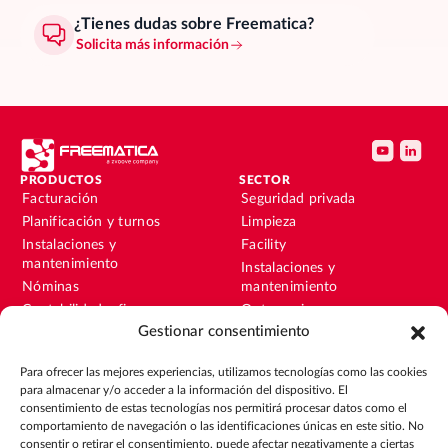
¿Tienes dudas sobre Freematica?
Solicita más información
PRODUCTOS
SECTOR
Facturación
Seguridad privada
Planificación y turnos
Limpieza
Instalaciones y
Facility
mantenimiento
Instalaciones y
Nóminas
mantenimiento
Contabilidad y finanzas
Outsourcing
Gestionar consentimiento
CRM
Eventos
Para ofrecer las mejores experiencias, utilizamos tecnologías como las cookies
RECURSOS
EMPRESA
para almacenar y/o acceder a la información del dispositivo. El
Blog
Sobre nosotros
consentimiento de estas tecnologías nos permitirá procesar datos como el
Guías
Únete al equipo
comportamiento de navegación o las identificaciones únicas en este sitio. No
consentir o retirar el consentimiento, puede afectar negativamente a ciertas
Integraciones
Contacto