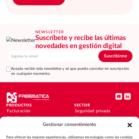
NEWSLETTER
Suscríbete y recibe las últimas
novedades en gestión digital
Acepto recibir esta newsletter y sé que puedo cancelar mi suscripción
en cualquier momento.
PRODUCTOS
SECTOR
Facturación
Seguridad privada
Planificación y turnos
Limpieza
Gestionar consentimiento
Instalaciones y
Facility
mantenimiento
Instalaciones y
Para ofrecer las mejores experiencias, utilizamos tecnologías como las cookies
Nóminas
mantenimiento