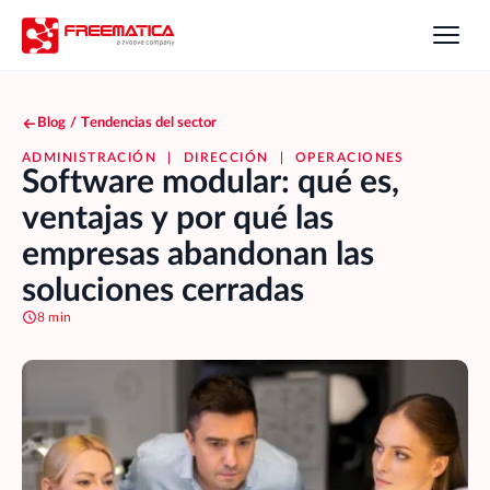
Blog
/
Tendencias del sector
ADMINISTRACIÓN
|
DIRECCIÓN
|
OPERACIONES
Software modular: qué es,
ventajas y por qué las
empresas abandonan las
soluciones cerradas
8 min