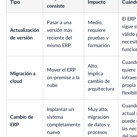
Tipo
Impacto
Cuándo
consiste
El ERP
Pasar a una
Medio,
sigue 
Actualización
versión más
requiere
válido
de versión
reciente del
pruebas y
necesi
mismo ERP
formación
funcio
Cuand
Alto,
Mover el ERP
quiere 
Migración a
implica
on-premise a la
infrae
cloud
cambio de
nube
propia
arquitectura
flexibi
Cuando
Implantar un
Muy alto,
actual
Cambio de
sistema
migración
puede 
ERP
completamente
de datos y
las ne
nuevo
procesos
del ne