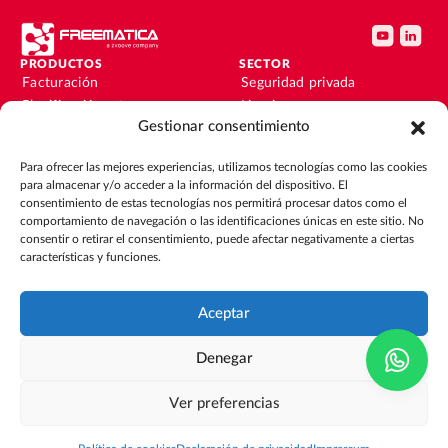
PRODUCTOS
SECTOR
Facturación
Seguridad privada
Planificación y turnos
Limpieza
Gestionar consentimiento
Instalaciones y
Facility
mantenimiento
Instalaciones y
Para ofrecer las mejores experiencias, utilizamos tecnologías como las cookies
Nóminas
mantenimiento
para almacenar y/o acceder a la información del dispositivo. El
Contabilidad y finanzas
Outsourcing
consentimiento de estas tecnologías nos permitirá procesar datos como el
CRM
Eventos
comportamiento de navegación o las identificaciones únicas en este sitio. No
consentir o retirar el consentimiento, puede afectar negativamente a ciertas
características y funciones.
RECURSOS
EMPRESA
Blog
Sobre nosotros
Guías
Únete al equipo
Aceptar
Integraciones
Contacto
Casos de éxito
Denegar
Glosario
Ver preferencias
Política de Cookies
Compliance
ISO 27001
Aviso legal
Política de privacidad y protección de datos