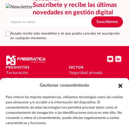
Suscríbete y recibe las últimas
novedades en gestión digital
Acepto recibir esta newsletter y sé que puedo cancelar mi suscripción
en cualquier momento.
PRODUCTOS
SECTOR
Facturación
Seguridad privada
Planificación y turnos
Limpieza
Gestionar consentimiento
Instalaciones y
Facility
mantenimiento
Instalaciones y
Para ofrecer las mejores experiencias, utilizamos tecnologías como las cookies
Nóminas
mantenimiento
para almacenar y/o acceder a la información del dispositivo. El
Contabilidad y finanzas
Outsourcing
consentimiento de estas tecnologías nos permitirá procesar datos como el
CRM
Eventos
comportamiento de navegación o las identificaciones únicas en este sitio. No
consentir o retirar el consentimiento, puede afectar negativamente a ciertas
características y funciones.
RECURSOS
EMPRESA