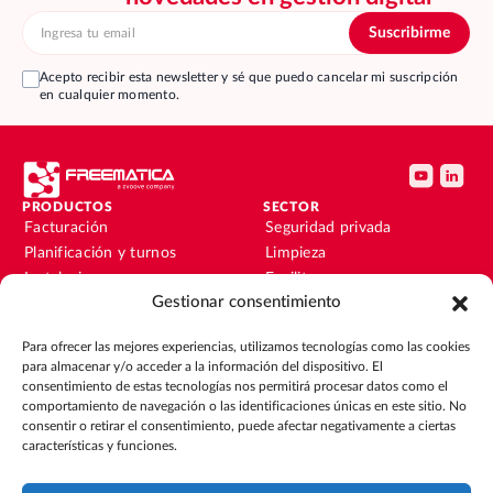
Acepto recibir esta newsletter y sé que puedo cancelar mi suscripción
en cualquier momento.
PRODUCTOS
SECTOR
Facturación
Seguridad privada
Planificación y turnos
Limpieza
Instalaciones y
Facility
mantenimiento
Gestionar consentimiento
Instalaciones y
Nóminas
mantenimiento
Para ofrecer las mejores experiencias, utilizamos tecnologías como las cookies
Contabilidad y finanzas
Outsourcing
para almacenar y/o acceder a la información del dispositivo. El
CRM
Eventos
consentimiento de estas tecnologías nos permitirá procesar datos como el
comportamiento de navegación o las identificaciones únicas en este sitio. No
consentir o retirar el consentimiento, puede afectar negativamente a ciertas
RECURSOS
EMPRESA
características y funciones.
Blog
Sobre nosotros
Guías
Únete al equipo