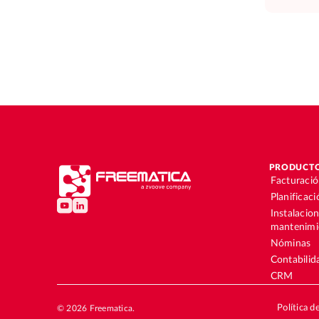
PRODUCT
Facturaci
Planificac
Instalacio
mantenimi
Nóminas
Contabilid
CRM
Política d
© 2026 Freematica.