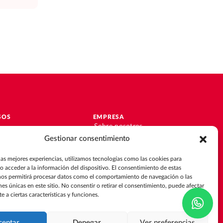
SOS
EMPRESA
Sobre nosotros
Únete al equipo
Gestionar consentimiento
ciones
Contacto
las mejores experiencias, utilizamos tecnologías como las cookies para
de éxito
o acceder a la información del dispositivo. El consentimiento de estas
o
nos permitirá procesar datos como el comportamiento de navegación o las
nes únicas en este sitio. No consentir o retirar el consentimiento, puede afectar
 a ciertas características y funciones.
ción de datos
ceptar
Denegar
Ver preferencias