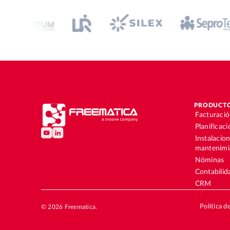
PRODUCT
Facturaci
Planificac
Instalacio
mantenimi
Nóminas
Contabilid
CRM
Política d
© 2026 Freematica.