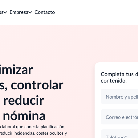
os
Empresa
Contacto
imizar
Completa tus d
contenido.
, controlar
 reducir
Nombre y apel
n nómina
Correo electró
n laboral que conecta planificación,
educir incidencias, costes ocultos y
Teléfono*