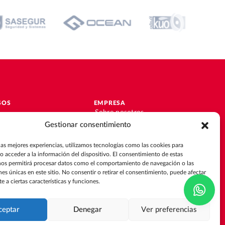
SOS
EMPRESA
Sobre nosotros
Únete al equipo
Gestionar consentimiento
ciones
Contacto
las mejores experiencias, utilizamos tecnologías como las cookies para
de éxito
o acceder a la información del dispositivo. El consentimiento de estas
o
nos permitirá procesar datos como el comportamiento de navegación o las
nes únicas en este sitio. No consentir o retirar el consentimiento, puede afectar
 a ciertas características y funciones.
ción de datos
ceptar
Denegar
Ver preferencias