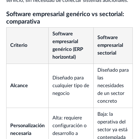
servicio, sin necesidad de conectar sistemas adicionales.
Software empresarial genérico vs sectorial:
comparativa
Software
Software
empresarial
Criterio
empresarial
genérico (ERP
sectorial
horizontal)
Diseñado para
Diseñado para
las
Alcance
cualquier tipo de
necesidades
negocio
de un sector
concreto
Baja: la
Alta: requiere
operativa del
Personalización
configuración o
sector ya está
necesaria
desarrollo a
contemplada