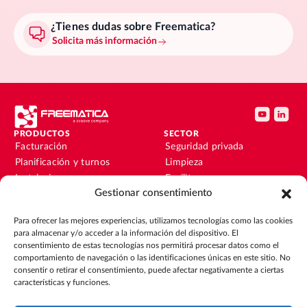
¿Tienes dudas sobre Freematica?
Solicita más información
PRODUCTOS
SECTOR
Facturación
Seguridad privada
Planificación y turnos
Limpieza
Instalaciones y
Facility
mantenimiento
Gestionar consentimiento
Instalaciones y
Nóminas
mantenimiento
Para ofrecer las mejores experiencias, utilizamos tecnologías como las cookies
Contabilidad y finanzas
Outsourcing
para almacenar y/o acceder a la información del dispositivo. El
CRM
Eventos
consentimiento de estas tecnologías nos permitirá procesar datos como el
comportamiento de navegación o las identificaciones únicas en este sitio. No
consentir o retirar el consentimiento, puede afectar negativamente a ciertas
RECURSOS
EMPRESA
características y funciones.
Blog
Sobre nosotros
Guías
Únete al equipo