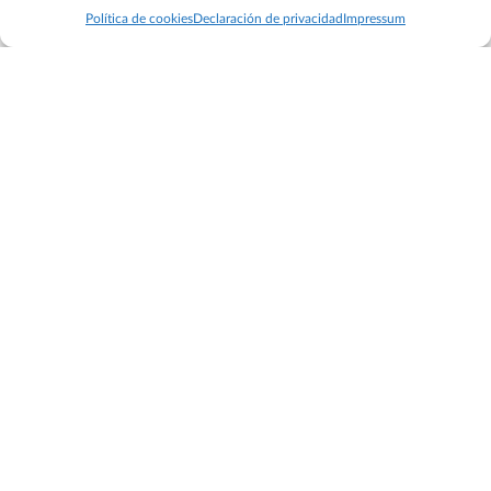
Política de cookies
Declaración de privacidad
Impressum
PRODUCTOS
SECTOR
Facturación
Seguridad privada
Planificación y turnos
Limpieza
Instalaciones y
Facility
mantenimiento
Instalaciones y
Nóminas
mantenimiento
Contabilidad y finanzas
Outsourcing
CRM
Eventos
RECURSOS
EMPRESA
Blog
Sobre nosotros
Guías
Únete al equipo