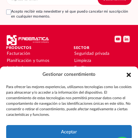
Acepto recibir esta newsletter y sé que puedo cancelar mi suscripción
en cualquier momento.
PRODUCTOS
SECTOR
Facturación
Seguridad privada
Planificación y turnos
Limpieza
Instalaciones y
Facility
mantenimiento
Gestionar consentimiento
Instalaciones y
Nóminas
mantenimiento
Para ofrecer las mejores experiencias, utilizamos tecnologías como las cookies
Contabilidad y finanzas
Outsourcing
para almacenar y/o acceder a la información del dispositivo. El
CRM
Eventos
consentimiento de estas tecnologías nos permitirá procesar datos como el
comportamiento de navegación o las identificaciones únicas en este sitio. No
consentir o retirar el consentimiento, puede afectar negativamente a ciertas
RECURSOS
EMPRESA
características y funciones.
Blog
Sobre nosotros
Guías
Únete al equipo
Integraciones
Contacto
Aceptar
Casos de éxito