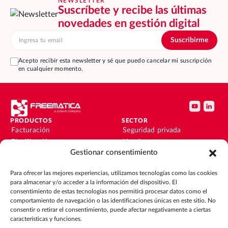
NEWSLETTER
Suscríbete y recibe las últimas
novedades en gestión digital
Acepto recibir esta newsletter y sé que puedo cancelar mi suscripción
en cualquier momento.
PRODUCTOS
SECTOR
Facturación
Seguridad privada
Planificación y turnos
Limpieza
Gestionar consentimiento
Instalaciones y
Facility
mantenimiento
Instalaciones y
Para ofrecer las mejores experiencias, utilizamos tecnologías como las cookies
Nóminas
mantenimiento
para almacenar y/o acceder a la información del dispositivo. El
Contabilidad y finanzas
Outsourcing
consentimiento de estas tecnologías nos permitirá procesar datos como el
CRM
Eventos
comportamiento de navegación o las identificaciones únicas en este sitio. No
consentir o retirar el consentimiento, puede afectar negativamente a ciertas
características y funciones.
RECURSOS
EMPRESA