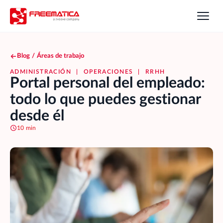
Blog
/
Áreas de trabajo
ADMINISTRACIÓN
|
OPERACIONES
|
RRHH
Portal personal del empleado:
todo lo que puedes gestionar
desde él
10 min