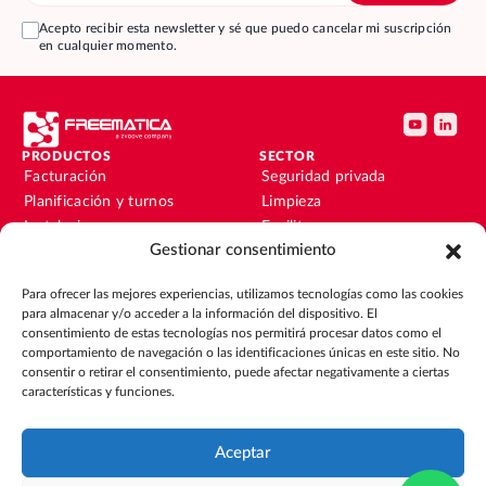
Acepto recibir esta newsletter y sé que puedo cancelar mi suscripción
en cualquier momento.
PRODUCTOS
SECTOR
Facturación
Seguridad privada
Planificación y turnos
Limpieza
Instalaciones y
Facility
mantenimiento
Gestionar consentimiento
Instalaciones y
Nóminas
mantenimiento
Para ofrecer las mejores experiencias, utilizamos tecnologías como las cookies
Contabilidad y finanzas
Outsourcing
para almacenar y/o acceder a la información del dispositivo. El
CRM
Eventos
consentimiento de estas tecnologías nos permitirá procesar datos como el
comportamiento de navegación o las identificaciones únicas en este sitio. No
consentir o retirar el consentimiento, puede afectar negativamente a ciertas
RECURSOS
EMPRESA
características y funciones.
Blog
Sobre nosotros
Guías
Únete al equipo
Integraciones
Contacto
Aceptar
Casos de éxito