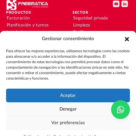
PRODUCTOS
SECTOR
Facturación
Seguridad privada
Planificación y turnos
Limpieza
Instalaciones y
Facility
mantenimiento
Gestionar consentimiento
Instalaciones y
Nóminas
mantenimiento
Para ofrecer las mejores experiencias, utilizamos tecnologías como las cookies
Contabilidad y finanzas
Outsourcing
para almacenar y/o acceder a la información del dispositivo. El
CRM
Eventos
consentimiento de estas tecnologías nos permitirá procesar datos como el
comportamiento de navegación o las identificaciones únicas en este sitio. No
consentir o retirar el consentimiento, puede afectar negativamente a ciertas
RECURSOS
EMPRESA
características y funciones.
Blog
Sobre nosotros
Guías
Únete al equipo
Integraciones
Contacto
Aceptar
Casos de éxito
Glosario
Denegar
Política de Cookies
Compliance
ISO 27001
Aviso legal
Ver preferencias
Política de privacidad y protección de datos
© 2026 Freematica.