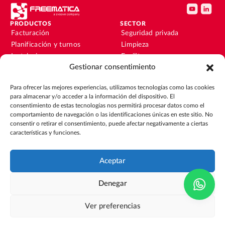
PRODUCTOS
SECTOR
Facturación
Seguridad privada
Planificación y turnos
Limpieza
Instalaciones y
Facility
mantenimiento
Gestionar consentimiento
Instalaciones y
Nóminas
mantenimiento
Para ofrecer las mejores experiencias, utilizamos tecnologías como las cookies
Contabilidad y finanzas
Outsourcing
para almacenar y/o acceder a la información del dispositivo. El
CRM
Eventos
consentimiento de estas tecnologías nos permitirá procesar datos como el
comportamiento de navegación o las identificaciones únicas en este sitio. No
consentir o retirar el consentimiento, puede afectar negativamente a ciertas
RECURSOS
EMPRESA
características y funciones.
Blog
Sobre nosotros
Guías
Únete al equipo
Integraciones
Contacto
Aceptar
Casos de éxito
Glosario
Denegar
Política de Cookies
Compliance
ISO 27001
Aviso legal
Ver preferencias
Política de privacidad y protección de datos
© 2026 Freematica.